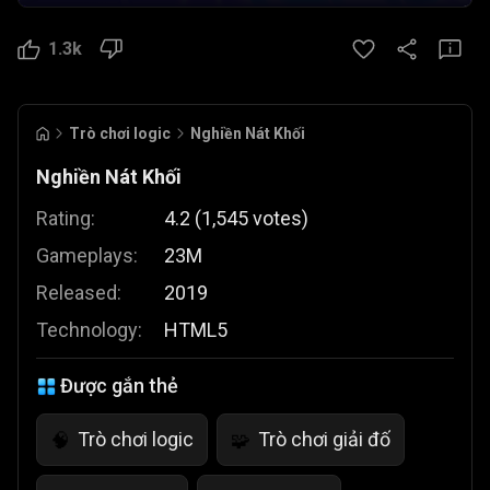
1.3k
Trò chơi logic
Nghiền Nát Khối
Nghiền Nát Khối
Rating:
4.2
(
1,545
votes
)
Gameplays:
23M
Released:
2019
Technology:
HTML5
Được gắn thẻ
Trò chơi logic
Trò chơi giải đố
🧠
🧩