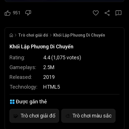
951
Trò chơi giải đố
Khối Lập Phương Di Chuyển
Khối Lập Phương Di Chuyển
Rating:
4.4
(
1,075
votes
)
Gameplays:
2.5M
Released:
2019
Technology:
HTML5
Được gắn thẻ
Trò chơi giải đố
Trò chơi màu sắc
🧩
🎨