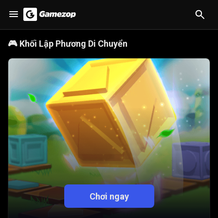
🎮
Khối Lập Phương Di Chuyển
Chơi ngay