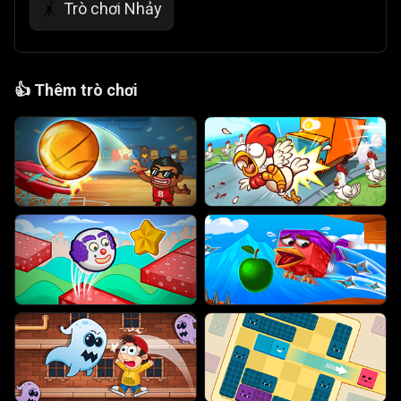
Trò chơi Nhảy
🤸
👍
Thêm trò chơi