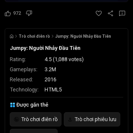
972
Trò chơi điên rồ
Jumpy: Người Nhảy Đầu Tiên
Jumpy: Người Nhảy Đầu Tiên
Rating:
4.5
(
1,088
votes
)
Gameplays:
3.2M
Released:
2016
Technology:
HTML5
Được gắn thẻ
Trò chơi điên rồ
Trò chơi phiêu lưu
🤪
⚓