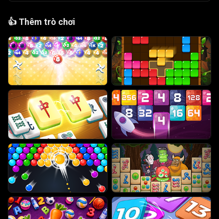
👍
Thêm trò chơi