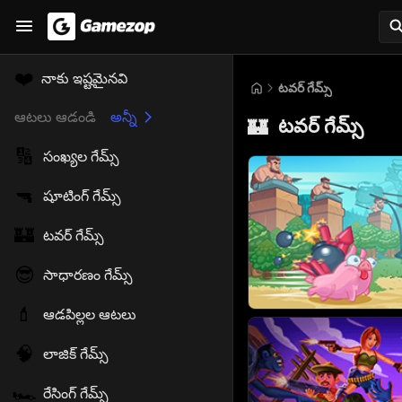
❤️
నాకు ఇష్టమైనవి
టవర్ గేమ్స్
ఆటలు ఆడండి
అన్నీ
టవర్ గేమ్స్
🏰
🔢
సంఖ్యల గేమ్స్
🔫
షూటింగ్ గేమ్స్
🏰
టవర్ గేమ్స్
😎
సాధారణం గేమ్స్
💄
ఆడపిల్లల ఆటలు
🧠
లాజిక్ గేమ్స్
🏎️
రేసింగ్ గేమ్స్