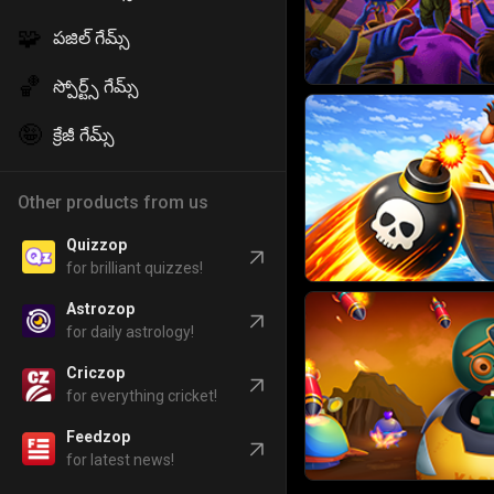
🧩
పజిల్ గేమ్స్
🏀
స్పోర్ట్స్ గేమ్స్
🤪
క్రేజీ గేమ్స్
Other products from us
Quizzop
for brilliant quizzes!
Astrozop
for daily astrology!
Criczop
for everything cricket!
Feedzop
for latest news!