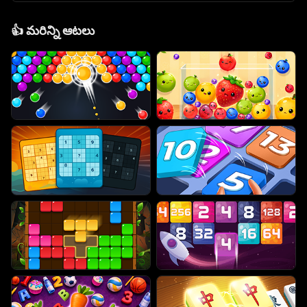
👍
మరిన్ని ఆటలు