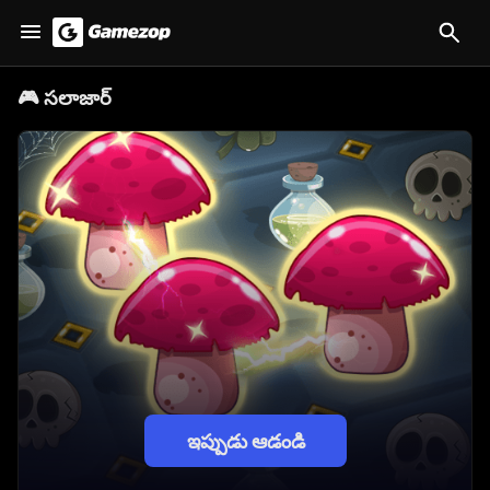
🎮
సలాజార్
ఇప్పుడు ఆడండి