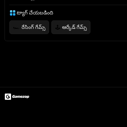
ట్యాగ్ చేయబడింది
రేసింగ్ గేమ్స్
ఆర్కేడ్ గేమ్స్
🏎️
🕹️
Terms of Use
Privacy Policy
About
Jobs
Partner With Us
Do
© 2026 Advergame Technologies Pvt. Ltd. ("ATPL"). Gamezop ® & Qu