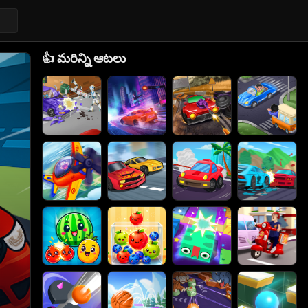
👍
మరిన్ని ఆటలు