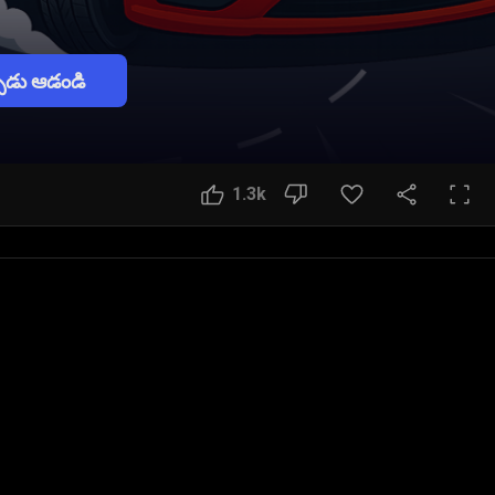
పుడు ఆడండి
1.3k