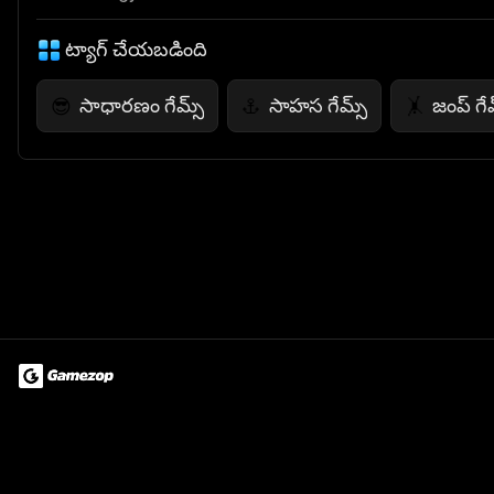
ట్యాగ్ చేయబడింది
సాధారణం గేమ్స్
సాహస గేమ్స్
జంప్ గే
😎
⚓
🤸
Terms of Use
Privacy Policy
About
Jobs
Partner With Us
Do
© 2026 Advergame Technologies Pvt. Ltd. ("ATPL"). Gamezop ® & Qu