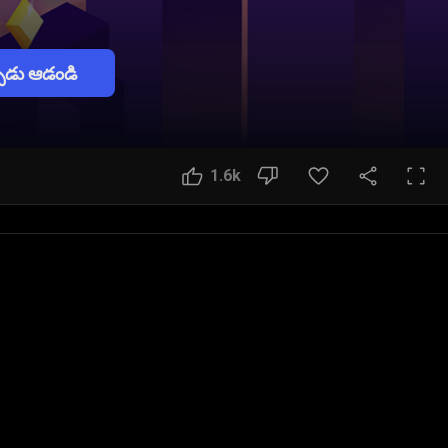
పుడు ఆడండి
1.6k