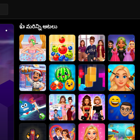
👍
మరిన్ని ఆటలు