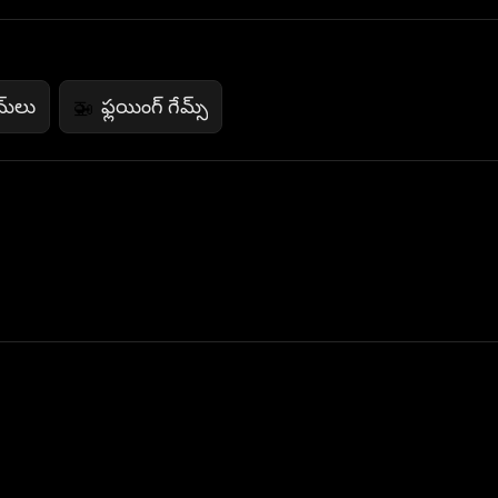
మ్‌లు
ఫ్లయింగ్ గేమ్స్
🚁
 Not Sell My Personal Information
izzop ® are registered trademarks of ATPL.