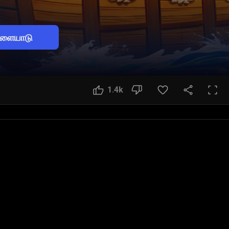
ிளையாடு
1.4k