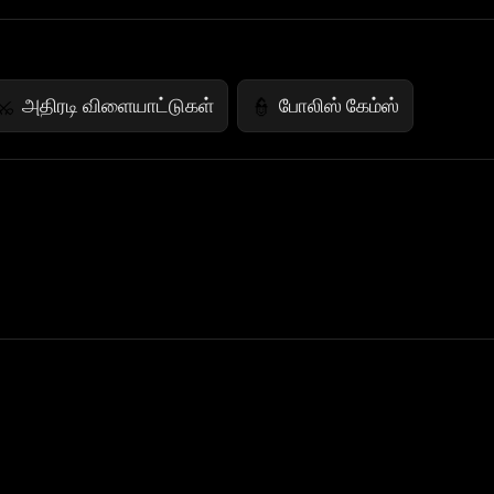
அதிரடி விளையாட்டுகள்
போலிஸ் கேம்ஸ்
⚔️
👮
 Not Sell My Personal Information
izzop ® are registered trademarks of ATPL.