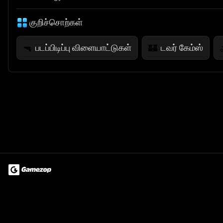
குறிச்சொற்கள்
படப்பிடிப்பு விளையாட்டுகள்
டவர் கேம்ஸ்
🔫
🏰
Terms of Use
Privacy Policy
About
Jobs
Partner With Us
Do
© 2026 Advergame Technologies Pvt. Ltd. ("ATPL"). Gamezop ® & Qu