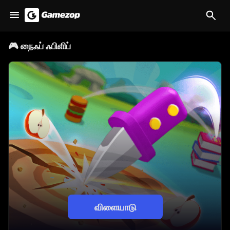
🎮
நைஃப் ஃபிளிப்
விளையாடு