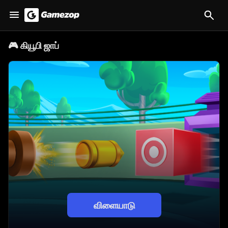
🎮
கியூபி ஜாப்
விளையாடு