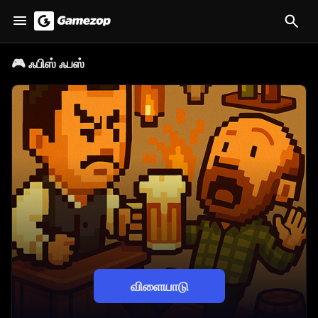
🎮
ஃபிஸ் ஃபஸ்
விளையாடு