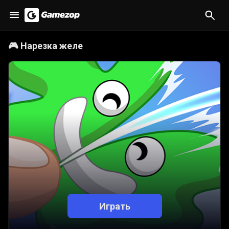
🎮
Нарезка желе
Играть