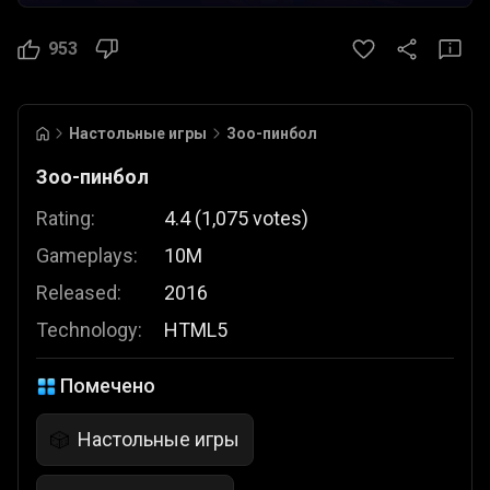
953
Настольные игры
Зоо-пинбол
Зоо-пинбол
Rating:
4.4
(
1,075
votes
)
Gameplays:
10M
Released:
2016
Technology:
HTML5
Помечено
Настольные игры
🎲