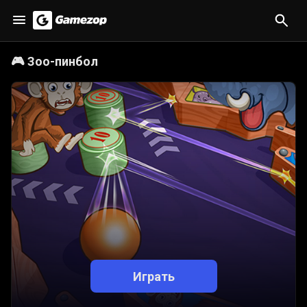
🎮
Зоо-пинбол
Играть