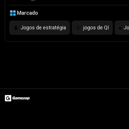
Marcado
Jogos de estratégia
jogos de QI
Jo
♟️
💡
♠️
Terms of Use
Privacy Policy
About
Jobs
Partner With Us
Do
© 2026 Advergame Technologies Pvt. Ltd. ("ATPL"). Gamezop ® & Qu