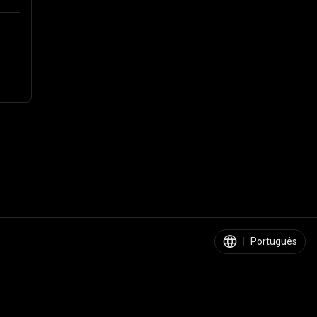
|
Português