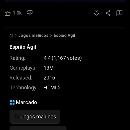
1.0k
Jogos malucos
Espião Ágil
Espião Ágil
Rating:
4.4
(
1,167
votes
)
Gameplays:
13M
Released:
2016
Technology:
HTML5
Marcado
Jogos malucos
🤪