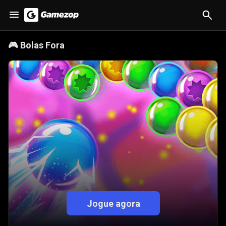
🎮
Bolas Fora
Jogue agora