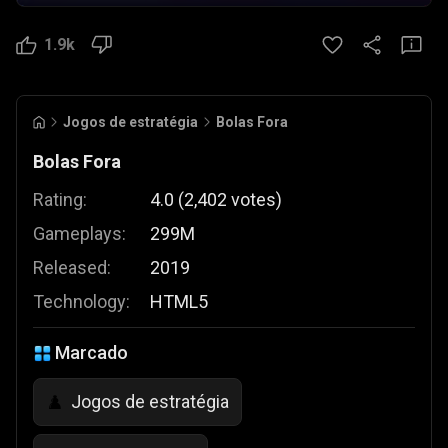
1.9k
Jogos de estratégia
Bolas Fora
Bolas Fora
Rating:
4.0
(
2,402
votes
)
Gameplays:
299M
Released:
2019
Technology:
HTML5
Marcado
Jogos de estratégia
♟️