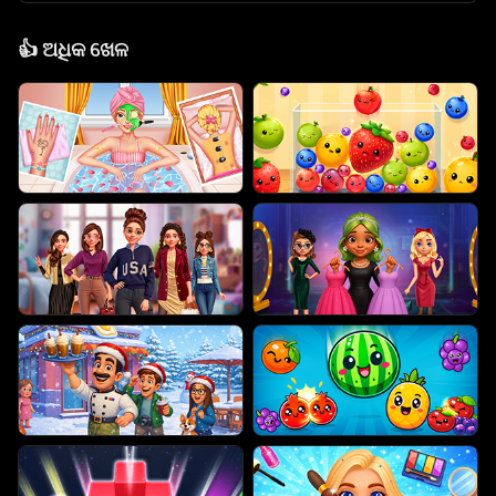
👍
ଅଧିକ ଖେଳ