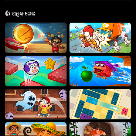
👍
ଅଧିକ ଖେଳ