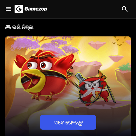
🎮
ରଶି ନିଞ୍ଜା
ଏବେ ଖେଳନ୍ତୁ