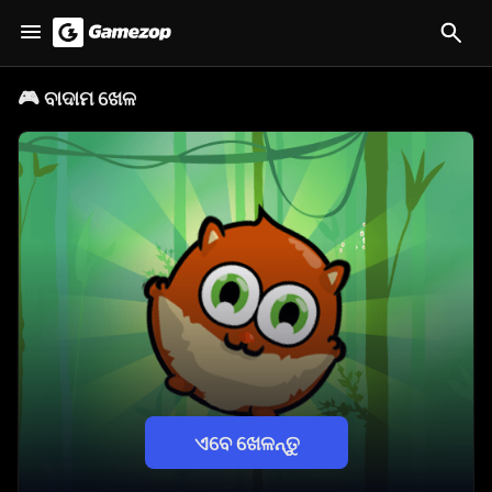
🎮
ବାଦାମ ଖେଳ
ଏବେ ଖେଳନ୍ତୁ