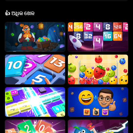
👍
ଅଧିକ ଖେଳ