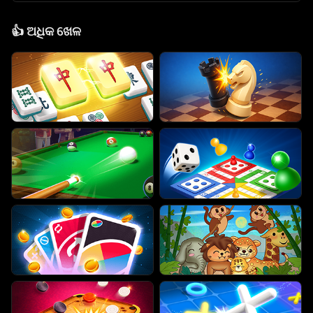
👍
ଅଧିକ ଖେଳ