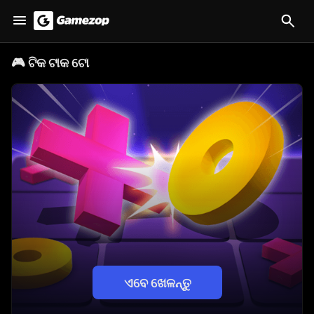
🎮
ଟିକ ଟାକ ଟୋ
ଏବେ ଖେଳନ୍ତୁ