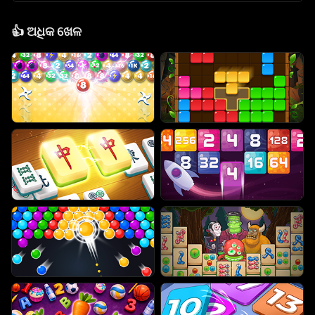
👍
ଅଧିକ ଖେଳ