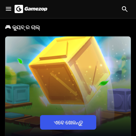
🎮
କ୍ୟୁବ୍ ର ଚାଲ୍
ଏବେ ଖେଳନ୍ତୁ