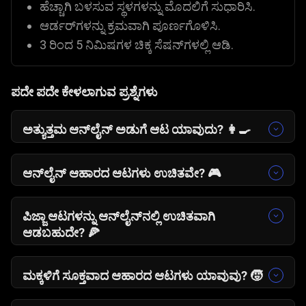
ಹೆಚ್ಚಾಗಿ ಬಳಸುವ ಸ್ಥಳಗಳನ್ನು ಮೊದಲಿಗೆ ಸುಧಾರಿಸಿ.
ಆರ್ಡರ್‌ಗಳನ್ನು ಕ್ರಮವಾಗಿ ಪೂರ್ಣಗೊಳಿಸಿ.
3 ರಿಂದ 5 ನಿಮಿಷಗಳ ಚಿಕ್ಕ ಸೆಷನ್‌ಗಳಲ್ಲಿ ಆಡಿ.
ಪದೇ ಪದೇ ಕೇಳಲಾಗುವ ಪ್ರಶ್ನೆಗಳು
ಅತ್ಯುತ್ತಮ ಆನ್‌ಲೈನ್ ಅಡುಗೆ ಆಟ ಯಾವುದು? 👩‍🍳
ಅಡುಗೆಮನೆ ನಿರ್ವಹಣೆಯನ್ನು ಇಷ್ಟಪಡುವವರಿಗೆ
ಶೆಫ್
ಟೈಕೂನ್
ಉತ್ತಮ ಆಯ್ಕೆ. ವೇಗದ ಆಟಕ್ಕೆ
ಯಮ್ಮಿ ಟ್ಯಾಕೋ
ಆನ್‌ಲೈನ್ ಆಹಾರದ ಆಟಗಳು ಉಚಿತವೇ? 🎮
ಜನಪ್ರಿಯವಾಗಿದೆ.
ಹೌದು. Gamezop ನಲ್ಲಿನ ಎಲ್ಲಾ ಆಹಾರದ ಆಟಗಳು
ಉಚಿತವಾಗಿದ್ದು, ಯಾವುದೇ ಡೌನ್‌ಲೋಡ್ ಅಥವಾ
ಪಿಜ್ಜಾ ಆಟಗಳನ್ನು ಆನ್‌ಲೈನ್‌ನಲ್ಲಿ ಉಚಿತವಾಗಿ
ನೋಂದಣಿ ಅಗತ್ಯವಿಲ್ಲ.
ಆಡಬಹುದೇ? 🍕
ಹೌದು.
ಕ್ರೇಜಿ ಪಿಜ್ಜಾ
ಮತ್ತು
ಪಿಜ್ಜಾ ಡ್ಯಾಶ್
ಅನ್ನು Gamezop
ನಲ್ಲಿ ನೇರವಾಗಿ ಆಡಬಹುದು.
ಮಕ್ಕಳಿಗೆ ಸೂಕ್ತವಾದ ಆಹಾರದ ಆಟಗಳು ಯಾವುವು? 🧒
ಕ್ರೇಜಿ ಪಿಜ್ಜಾ
ಮತ್ತು
ಕ್ಯಾಂಡಿ ಫಿಯೆಸ್ಟಾ
ಸರಳವಾಗಿದ್ದು, ಮಕ್ಕಳಿಗೆ