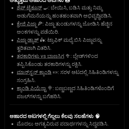
ಅತ್ಯುತ್ತಮ ಆಹಾರದ ಆಟಗಳು 🍩
ಶೆಫ್ ಟೈಕೂನ್
🍳: ಬೇಯಿಸಿ, ಬಡಿಸಿ ಮತ್ತು ನಿಮ್ಮ
ಅಡುಗೆಮನೆಯನ್ನು ಹಂತಹಂತವಾಗಿ ಅಭಿವೃದ್ಧಿಪಡಿಸಿ.
ಕ್ರೇಜಿ ಪಿಜ್ಜಾ
🍕: ಪಿಜ್ಜಾ ತುಂಡುಗಳನ್ನು ಜೋಡಿಸಿ ಹೆಚ್ಚಿನ
ಅಂಕಗಳನ್ನು ಪಡೆಯಿರಿ.
ಪಿಜ್ಜಾ ಡ್ಯಾಶ್
🛵: ಟ್ರಾಫಿಕ್ ಮಧ್ಯೆ ಬಿಸಿ ಪಿಜ್ಜಾವನ್ನು
ತ್ವರಿತವಾಗಿ ವಿತರಿಸಿ.
ತರಕಾರಿಗಳು vs ಬಾಣಸಿಗ
🥦: ಬ್ಲೇಡ್‌ಗಳಿಂದ
ತಪ್ಪಿಸಿಕೊಂಡು ತರಕಾರಿಗಳನ್ನು ರಕ್ಷಿಸಿ.
ಮಾನ್‌ಸ್ಟನ್ ಕ್ಯಾಂಡಿ
🍬: ಸರಳ ಆಟದಲ್ಲಿ ಸಿಹಿತಿಂಡಿಗಳನ್ನು
ಸಂಗ್ರಹಿಸಿ.
ಕ್ಯಾಂಡಿ ಫಿಯೆಸ್ಟಾ
🍭: ಬಣ್ಣಬಣ್ಣದ ಸಿಹಿತಿಂಡಿಗಳೊಂದಿಗೆ
ಪಜಲ್‌ಗಳನ್ನು ಬಗೆಹರಿಸಿ.
ಆಹಾರದ ಆಟಗಳಲ್ಲಿ ಗೆಲ್ಲಲು ಕೆಲವು ಸಲಹೆಗಳು 🧠
ಮೊದಲು ಅಗತ್ಯವಿರುವ ಪದಾರ್ಥಗಳನ್ನು ಸಿದ್ಧಪಡಿಸಿ.