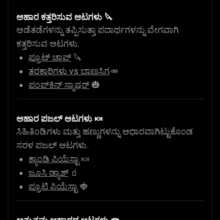
ಆಹಾರ ಕತ್ತರಿಸುವ ಆಟಗಳು 🔪
ಅಡೆತಡೆಗಳನ್ನು ತಪ್ಪಿಸುತ್ತಾ ಪದಾರ್ಥಗಳನ್ನು ವೇಗವಾಗಿ
ಕತ್ತರಿಸುವ ಆಟಗಳು.
ಫ್ರೂಟ್ ಚಾಪ್
🔪
ತರಕಾರಿಗಳು vs ಬಾಣಸಿಗ
🥕
ಪಂಪ್‌ಕಿನ್ ಸ್ಮಾಷರ್
🎃
ಆಹಾರ ಪಜಲ್ ಆಟಗಳು 🍬
ಸಿಹಿತಿಂಡಿಗಳು ಮತ್ತು ಹಣ್ಣುಗಳನ್ನು ಆಧಾರವಾಗಿಟ್ಟುಕೊಂಡ
ಸರಳ ಪಜಲ್ ಆಟಗಳು.
ಕ್ಯಾಂಡಿ ಫಿಯೆಸ್ಟಾ
🍬
ಜೂಸಿ ಡ್ಯಾಶ್
🧃
ಫ್ರೂಟಿ ಫಿಯೆಸ್ಟಾ
🍓