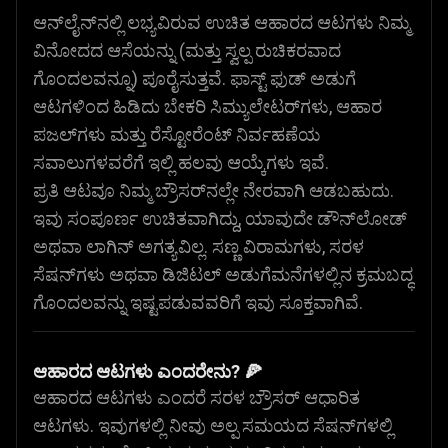
ಆನ್‌ಲೈನ್‌ನಲ್ಲಿ ಲಭ್ಯವಿರುವ ಉಚಿತ ಆಹಾರದ ಆಟಗಳು ನಿಮ್ಮ
ವಿನೋದದ ಆಸೆಯನ್ನು (ಮತ್ತು ಸ್ವಲ್ಪ ರುಚಿಕರವಾದ
ಗೊಂದಲವನ್ನೂ) ಪೂರೈಸುತ್ತವೆ. ಫಾಸ್ಟ್ ಫುಡ್ ಅಡುಗೆ
ಆಟಗಳಿಂದ ಹಿಡಿದು ಬೇಕರಿ ಸಿಮ್ಯುಲೇಟರ್‌ಗಳು, ಆಹಾರ
ಪಜಲ್‌ಗಳು ಮತ್ತು ರೆಸ್ಟೋರೆಂಟ್ ನಿರ್ವಹಣೆಯ
ಸವಾಲುಗಳವರೆಗೆ ಇಲ್ಲಿ ಹಲವು ಆಯ್ಕೆಗಳು ಇವೆ.
ಪ್ರತಿ ಆಟವೂ ನಿಮ್ಮ ಬ್ರೌಸರ್‌ನಲ್ಲೇ ನೇರವಾಗಿ ಆಡಬಹುದು.
ಇವು ಸಂಪೂರ್ಣ ಉಚಿತವಾಗಿದ್ದು, ಯಾವುದೇ ಡೌನ್‌ಲೋಡ್
ಅಥವಾ ಲಾಗಿನ್ ಅಗತ್ಯವಿಲ್ಲ. ಸಣ್ಣ ವಿರಾಮಗಳು, ಸರಳ
ಸೆಷನ್‌ಗಳು ಅಥವಾ ಡಿಜಿಟಲ್ ಅಡುಗೆಮನೆಗಳಲ್ಲಿನ ಕ್ರಮಬದ್ಧ
ಗೊಂದಲವನ್ನು ಇಷ್ಟಪಡುವವರಿಗೆ ಇವು ಸೂಕ್ತವಾಗಿವೆ.
ಆಹಾರದ ಆಟಗಳು ಎಂದರೇನು? 🍕
ಆಹಾರದ ಆಟಗಳು ಎಂದರೆ ಸರಳ ಬ್ರೌಸರ್ ಆಧಾರಿತ
ಆಟಗಳು. ಇವುಗಳಲ್ಲಿ ನೀವು ಅಲ್ಪ ಸಮಯದ ಸೆಷನ್‌ಗಳಲ್ಲಿ