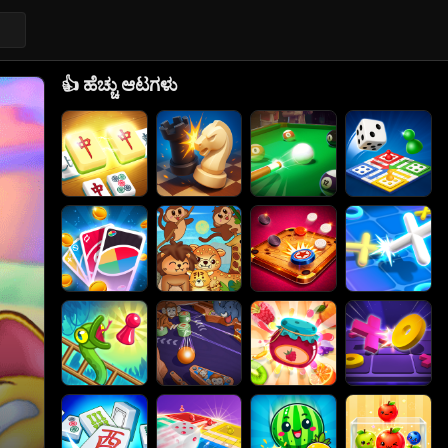
👍
ಹೆಚ್ಚು ಆಟಗಳು