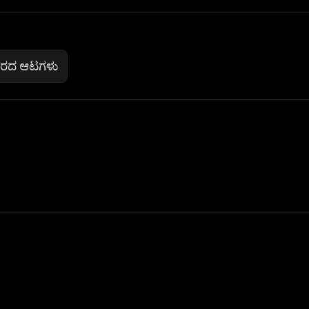
ರದ ಆಟಗಳು
 Not Sell My Personal Information
izzop ® are registered trademarks of ATPL.