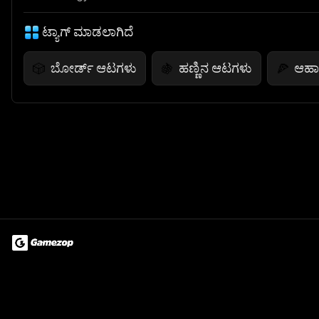
ಟ್ಯಾಗ್ ಮಾಡಲಾಗಿದೆ
ಬೋರ್ಡ್ ಆಟಗಳು
ಹಣ್ಣಿನ ಆಟಗಳು
ಆಹಾ
🎲
🍇
🍕
Terms of Use
Privacy Policy
About
Jobs
Partner With Us
Do
© 2026 Advergame Technologies Pvt. Ltd. ("ATPL"). Gamezop ® & Qu