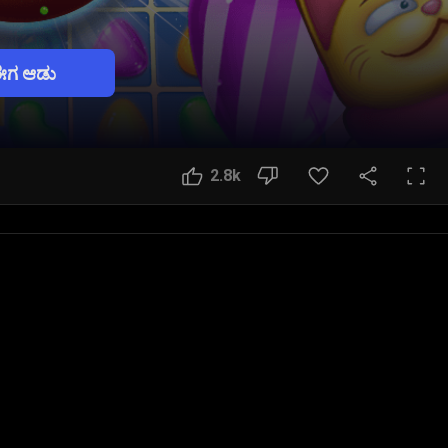
ಈಗ ಆಡು
2.8k