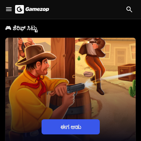
🎮
ಶೆರಿಫ್ ಸಿಟ್ಟು
ಈಗ ಆಡು