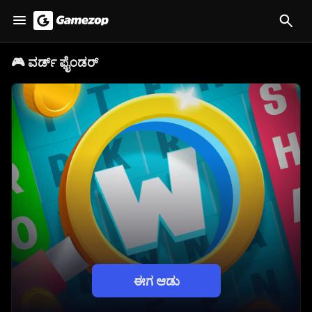
🎮
ವರ್ಡ್ ಫೈಂಡರ್
ಈಗ ಆಡು