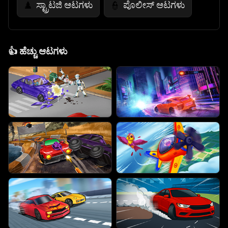
ಸ್ಟ್ರಾಟಜಿ ಆಟಗಳು
ಪೊಲೀಸ್ ಆಟಗಳು
♟️
👮
👍
ಹೆಚ್ಚು ಆಟಗಳು