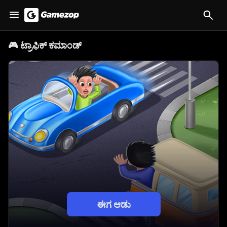
🎮
ಟ್ರಾಫಿಕ್ ಕಮಾಂಡ್
ಈಗ ಆಡು