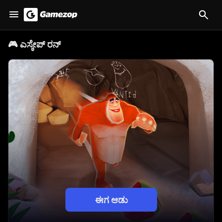
🎮
ಎಸ್ಕೇಪ್ ರನ್
ಈಗ ಆಡು