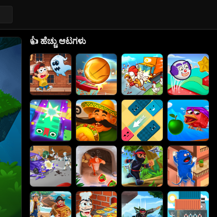
👍
ಹೆಚ್ಚು ಆಟಗಳು