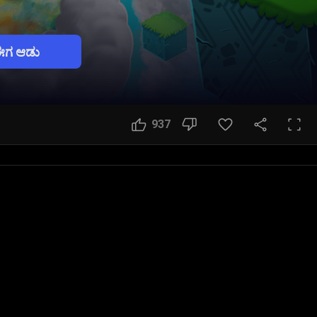
ಈಗ ಆಡು
937