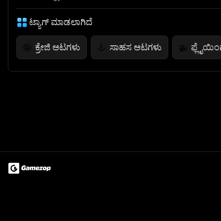
ಟ್ಯಾಗ್ ಮಾಡಲಾಗಿದೆ
ಕ್ರೇಜಿ ಆಟಗಳು
ಸಾಹಸ ಆಟಗಳು
ಫ್ಲೈಯಿಂಗ
🤪
⚓
🚁
Terms of Use
Privacy Policy
About
Jobs
Partner With Us
Do
© 2026 Advergame Technologies Pvt. Ltd. ("ATPL"). Gamezop ® & Qu