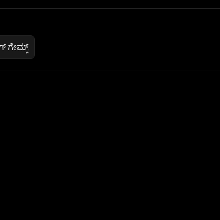
್ ಗೇಮ್ಸ್
 Not Sell My Personal Information
izzop ® are registered trademarks of ATPL.