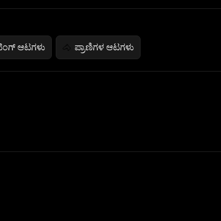
ಿಂಗ್ ಆಟಗಳು
ಪ್ರಾಣಿಗಳ ಆಟಗಳು
🐴
 Not Sell My Personal Information
izzop ® are registered trademarks of ATPL.