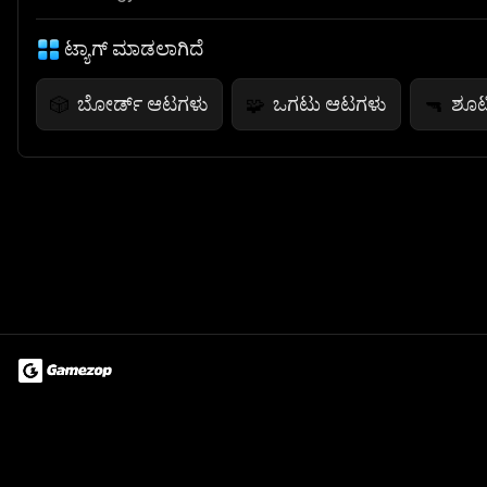
ಟ್ಯಾಗ್ ಮಾಡಲಾಗಿದೆ
ಬೋರ್ಡ್ ಆಟಗಳು
ಒಗಟು ಆಟಗಳು
ಶೂಟ
🎲
🧩
🔫
Terms of Use
Privacy Policy
About
Jobs
Partner With Us
Do
© 2026 Advergame Technologies Pvt. Ltd. ("ATPL"). Gamezop ® & Qu