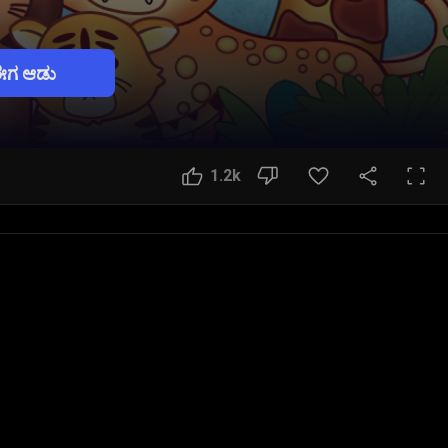
ಈಗ ಆಡು
1.2k