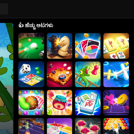
👍
ಹೆಚ್ಚು ಆಟಗಳು