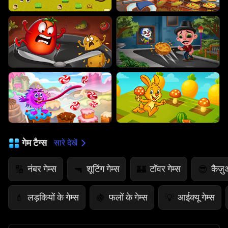
गेम टैग्स
सारे देखें
नंबर गेम्स
शूटिंग गेम्स
टॉवर गेम्स
कैज़ु
🔢
🔫
🏰
😎
लड़कियों के गेम्स
फलों के गेम्स
आईक्यू गेम्स
💄
🍇
💡