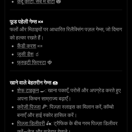
कद्दू काटो, सब में बांटो
🎃
फूड पहेली गेम्स 🍬
फलों और मिठाइयों पर आधारित रिलैक्सिंग पज़ल गेम्स, जो दिमाग
को हल्का रखते हैं।
कैंडी क्रश
🍬
जूसी डैश
🧃
फ्रुइटी फिएस्टा
🍓
खाने वाले बेहतरीन गेम्स 🍩
शेफ टाइकून
🍳: खाना पकाएँ, परोसें और अपग्रेड करते हुए
अपना किचन साम्राज्य बढ़ाएँ।
क्रेजी पिज्जा
🍕: पिज़्ज़ा स्लाइस का मिलान करें, कॉम्बो
बनाएँ और हाई स्कोर हासिल करें।
पिज़्जा डिलीवरी
🛵: ट्रैफिक के बीच गरम पिज़्ज़ा डिलीवर
करें—तेज़ और मज़ेदार गेमप्ले।