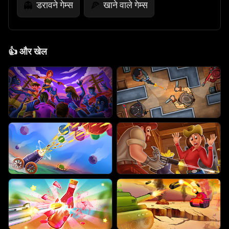
डरावने गेम्स
खाने वाले गेम्स
👻
🍕
👍
और खेल