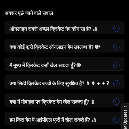
अक्सर पूछे जाने वाले सवाल
ऑनलाइन सबसे अच्छा क्रिकेट गेम कौन सा है? 🏏
अगर आप आसान कंट्रोल और तेज़ बैटिंग अनुभव चाहते हैं, तो
सिटी क्रिकेट एक बेहतरीन ऑनलाइन क्रिकेट गेम है, खासकर
क्या कोई फ्री क्रिकेट ऑनलाइन गेम उपलब्ध है? 💸
मोबाइल पर खेलने के लिए।
हाँ। सिटी क्रिकेट एक फ्री क्रिकेट ऑनलाइन गेम है जिसे आप
बिना किसी डाउनलोड के सीधे ब्राउज़र में खेल सकते हैं।
मैं मुफ्त में क्रिकेट कहाँ खेल सकता हूँ? 🌐
आप सिटी क्रिकेट को सीधे अपने ब्राउज़र में मुफ्त में खेल सकते
हैं। यह सभी डिवाइस पर तुरंत लोड होता है।
क्या सिटी क्रिकेट बच्चों के लिए सुरक्षित है? 👨‍👩‍👧‍👦❓
हाँ। इसके कंट्रोल बहुत सरल हैं और इसमें कोई जटिल
मैकेनिक्स नहीं है, इसलिए यह बच्चों के लिए सुरक्षित है।
क्या मैं मोबाइल पर क्रिकेट गेम खेल सकता हूँ? 📱
हाँ। सिटी क्रिकेट पूरी तरह मोबाइल-फ्रेंडली है। बस टैप करें
Cricket Updates
और खेलना शुरू करें।
हम किस गेम में आईपीएल फ्री में खेल सकते हैं?
🏏
अगर आप आईपीएल वाला गेम फ्री में खेलना चाहते हैं, तो सिटी