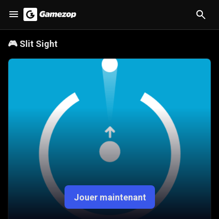
🎮
Slit Sight
Jouer maintenant