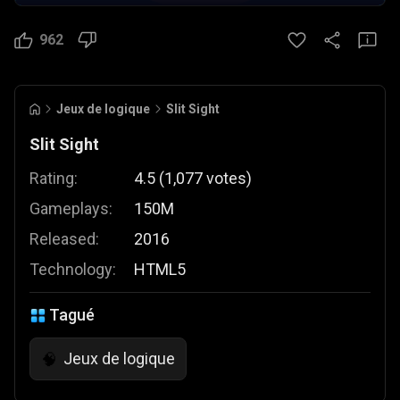
962
Jeux de logique
Slit Sight
Slit Sight
Rating:
4.5
(
1,077
votes
)
Gameplays:
150M
Released:
2016
Technology:
HTML5
Tagué
Jeux de logique
🧠