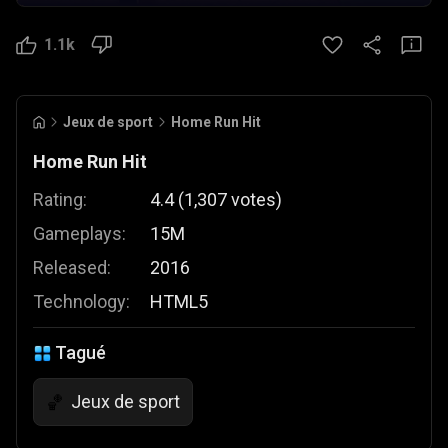
1.1k
Jeux de sport
Home Run Hit
Home Run Hit
Rating:
4.4
(
1,307
votes
)
Gameplays:
15M
Released:
2016
Technology:
HTML5
Tagué
Jeux de sport
🏀