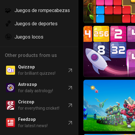
🧩
Juegos de rompecabezas
🏀
Juegos de deportes
🤪
Juegos locos
Other products from us
Quizzop
for brilliant quizzes!
Astrozop
for daily astrology!
Criczop
for everything cricket!
Feedzop
for latest news!