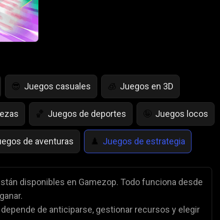
Juegos casuales
Juegos en 3D
😎
🧊
bezas
Juegos de deportes
Juegos locos
🏀
🤪
uegos de aventuras
Juegos de estrategia
♟️
egos de Simulación de Vida
Juegos de Saltar
🤸
r están disponibles en Gamezop. Todo funciona desde
ganar.
Juegos de Policía
Juegos de matemáticas

🧮
 depende de anticiparse, gestionar recursos y elegir