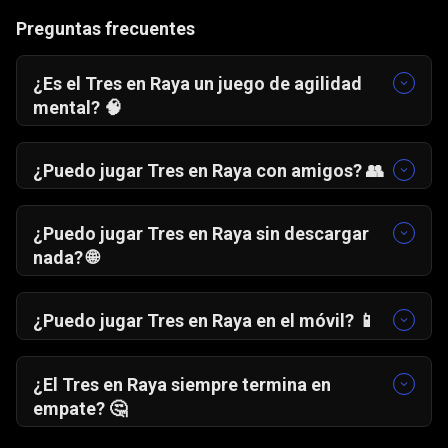
Preguntas frecuentes
¿Es el Tres en Raya un juego de agilidad
mental? 🧠
Sí. Ayuda a mejorar la anticipación, el
reconocimiento de patrones y la toma de
¿Puedo jugar Tres en Raya con amigos? 👥
decisiones rápidas.
Sí. Puedes jugar en modo multijugador local en
el mismo dispositivo o enfrentarte a otros
¿Puedo jugar Tres en Raya sin descargar
jugadores en línea en Gamezop.
nada? 🌐
Sí. Funciona directamente en el navegador, sin
necesidad de descargas ni instalaciones.
¿Puedo jugar Tres en Raya en el móvil? 📱
Sí. El juego está optimizado para funcionar
perfectamente en teléfonos móviles y tablets.
¿El Tres en Raya siempre termina en
empate? 🤔
No siempre. Cuando un jugador comete un error