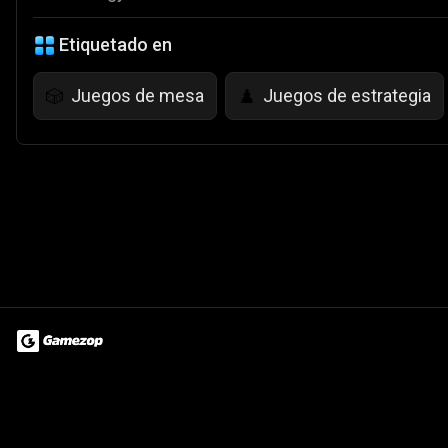
Etiquetado en
Juegos de mesa
Juegos de estrategia
🎲
♟️
Terms of Use
Privacy Policy
About
Jobs
Partner With Us
Do
© 2026 Advergame Technologies Pvt. Ltd. ("ATPL"). Gamezop ® & Qu