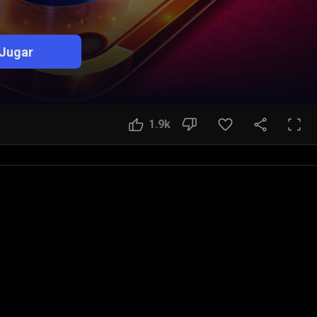
Jugar
1.9k