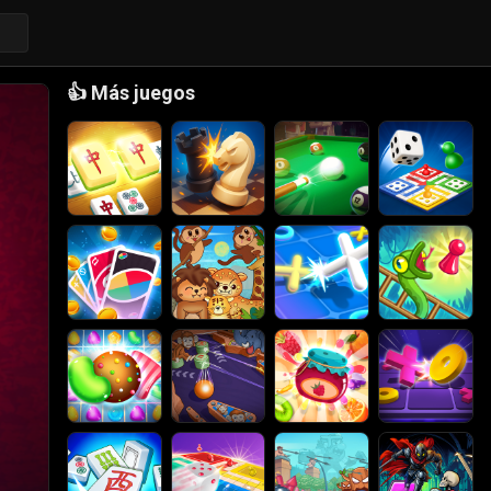
👍
Más juegos