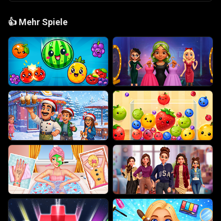
👍
Mehr Spiele