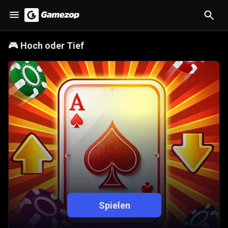
🎮
Hoch oder Tief
Spielen