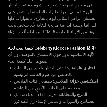
في منحهن تسريحة شعر جديدة ومنعشة، أو اختيار
الزوج المثالي من النظارات الملونة، أو العثور على
الفستان الزاهي المثالي ليوم بالخارج، فالخيارات كلها
لك. إنها وسيلة إبداعية مريحة للغاية لأي شخص يحب
ببساطة ألعاب أزياء HTML5 وتنسيق الأزياء اللطيفة.
كيفية لعب لعبة Celebrity Kidcore Fashion 👗 🎯
الآلية الأساسية تدور حول الاستمتاع بالموضة دون أي
ضغوط. إليك كيفية البدء:
اختاري عارضتك:
ابدئي باختيار واحدة من الفتيات
الخمس من غيوم القائمة الرئيسية.
استكشفي خزانة الملابس:
تصفحي فئات الملابس
المختلفة على الجانب الأيمن من الشاشة.
المزج والمطابقة:
جربي قطعاً مختلفة، مثل
الفساتين والبلوزات والتنانير، لإنشاء زي الكيدكور