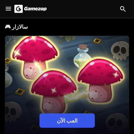
سالازار
🎮
العب الآن