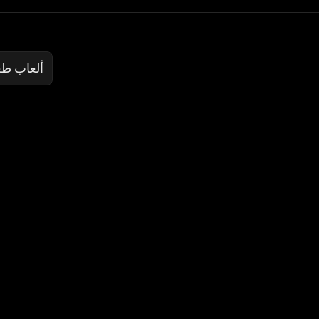
ألعاب طع
 Not Sell My Personal Information
izzop ® are registered trademarks of ATPL.