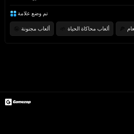
تم وضع علامة
ام
ألعاب محاكاة الحياة
ألعاب مجنونة
🤪
🌱
🍕
Terms of Use
Privacy Policy
About
Jobs
Partner With Us
Do
© 2026 Advergame Technologies Pvt. Ltd. ("ATPL"). Gamezop ® & Qu