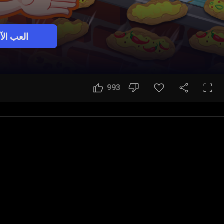
العب الآ
993