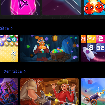
ất cả
g
Xem tất cả