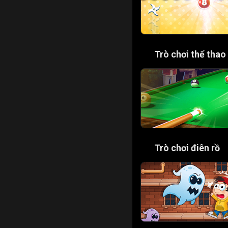
🏀
Trò chơi thể thao
🤪
Trò chơi điên rồ