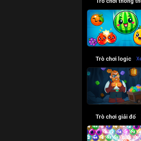
😎
Trò chơi thông t
🧠
Trò chơi logic
X
🧩
Trò chơi giải đố