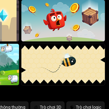
 thông thường
Trò chơi 3D
Trò chơi logic
🧊
🧠