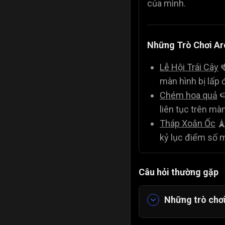
của mình.
Những Trò Chơi Ar
Lễ Hội Trái Cây

màn hình bị lấp 
Chém hoa quả

liên tục trên màn
Tháp Xoắn Ốc
🗼
kỷ lục điểm số m
Câu hỏi thường gặp
Những trò chơi
Các trò chơi ar