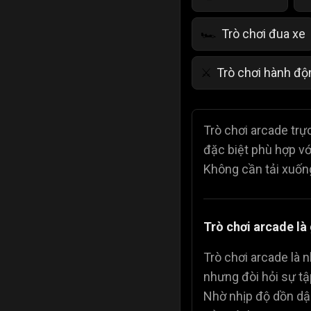
Trò chơi đua xe
🏎️
Trò chơi hành độ
⚔️
Trò chơi trái cây
🍇
Trò chơi arcade trự
đặc biệt phù hợp vớ
Trò chơi đáng sợ
👻
Không cần tải xuống
Trò chơi bay
🚁
Trò chơi arcade là 
Trò chơi arcade là 
nhưng đòi hỏi sự tậ
Nhờ nhịp độ dồn dập 