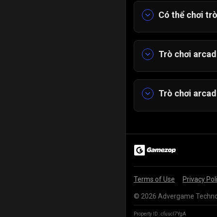
Pizza tới đâ
Có thể chơi tr
Ném phạt

Có. Trò chơi ar
Bouncy
🟠
Trò chơi arcad
Có. Trò chơi ar
Trò chơi arcad
Có. Bạn có thể 
Terms of Use
Privacy Pol
© 2026 Advergame Technolo
Property ID :
cfuucl7YgA