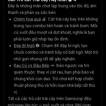
Đây là những màn chơi tập trung vào tốc độ, âm
thanh và phản xạ sắc bén.
Chém hoa quả
🍎: Cắt trái cây bay trên không
trung, tạo combo liên hoàn và tránh bom. Mỗi
cú vuốt đều mượt và dứt khoát, nghĩa là bạn
phải luôn giữ nhịp tay ổn định.
Đập Bí Ngô
🎃: Chạm để đập bí ngô, tạo
chuỗi combo và tránh bẫy nổ bất ngờ. Một trò
nhỏ gọn nhưng rất dễ gây nghiện.
Rau Củ vs Đầu Bếp
🥕: Đảo ngược vai trò
quen thuộc: thay vì cắt rau, bạn phải bảo vệ
chúng khỏi con dao. Trò chơi kết hợp chiến
thuật phòng thủ và hỗn loạn nhà bếp rất thú
vị.
Tất cả các trò cắt trái cây trên Gamezop đều
mở ngay lập tức — mở, vuốt và chơi. Phù hợp