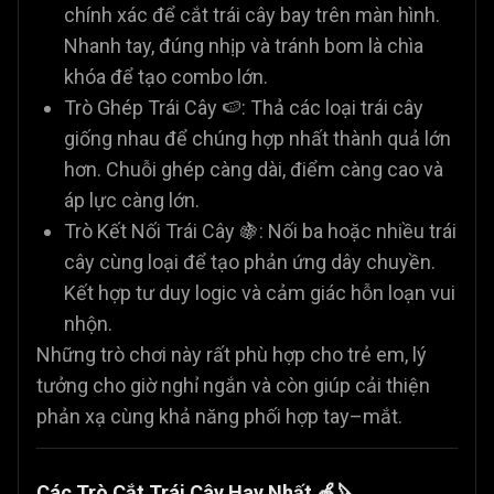
chính xác để cắt trái cây bay trên màn hình.
Nhanh tay, đúng nhịp và tránh bom là chìa
khóa để tạo combo lớn.
Trò Ghép Trái Cây 🍉: Thả các loại trái cây
giống nhau để chúng hợp nhất thành quả lớn
hơn. Chuỗi ghép càng dài, điểm càng cao và
áp lực càng lớn.
Trò Kết Nối Trái Cây 🍇: Nối ba hoặc nhiều trái
cây cùng loại để tạo phản ứng dây chuyền.
Kết hợp tư duy logic và cảm giác hỗn loạn vui
nhộn.
Những trò chơi này rất phù hợp cho trẻ em, lý
tưởng cho giờ nghỉ ngắn và còn giúp cải thiện
phản xạ cùng khả năng phối hợp tay–mắt.
Các Trò Cắt Trái Cây Hay Nhất 🍎🔪