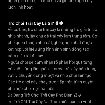
ngắn giúp thư giãn đầu óc và giữ cho ngón tay
luôn linh hoạt.
Trò Chơi Trái Cây Là Gì? 🍍🍓
Về cơ bản, trò chơi trái cây là những trò giải trí có
nhịp nhanh, lấy chủ đề trái cây làm trung tâm. Cơ
chế quen thuộc như cắt, ghép, hợp nhất được
kết hợp với hiệu ứng hình ảnh sinh động, tạo
cảm giác rất đã tay.
Người chơi sẽ cảm nhận rõ phản hồi qua từng
cú vuốt, từng lần ghép — nước trái cây bắn tung,
vật lý chuyển động mượt và nhịp chơi liên tục.
Các trò chơi này chạy trực tiếp trên trình duyệt,
phù hợp cho mọi lứa tuổi.
Ba Dạng Trò Chơi Trái Cây Phổ Biến 🍒🧩
Trò Cắt Trái Cây 🔪: Thực hiện các cú vuốt