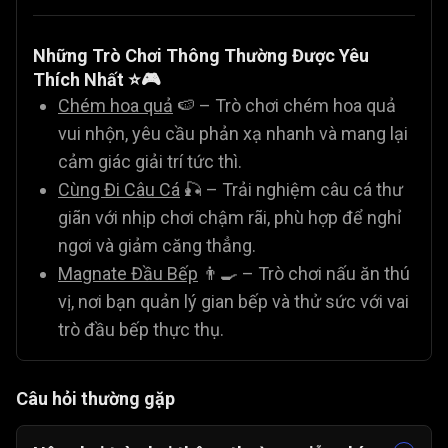
Những Trò Chơi Thông Thường Được Yêu
Thích Nhất ⭐🎮
Chém hoa quả
🍉 – Trò chơi chém hoa quả
vui nhộn, yêu cầu phản xạ nhanh và mang lại
cảm giác giải trí tức thì.
Cùng Đi Câu Cá
🎣 – Trải nghiệm câu cá thư
giãn với nhịp chơi chậm rãi, phù hợp để nghỉ
ngơi và giảm căng thẳng.
Magnate Đầu Bếp
👨‍🍳 – Trò chơi nấu ăn thú
vị, nơi bạn quản lý gian bếp và thử sức với vai
trò đầu bếp thực thụ.
Câu hỏi thường gặp