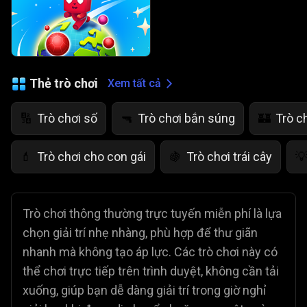
Thẻ trò chơi
Xem tất cả
Trò chơi số
Trò chơi bắn súng
Trò c
🔢
🔫
🏰
Trò chơi cho con gái
Trò chơi trái cây
💄
🍇

Trò chơi thông thường trực tuyến miễn phí là lựa
chọn giải trí nhẹ nhàng, phù hợp để thư giãn
nhanh mà không tạo áp lực. Các trò chơi này có
thể chơi trực tiếp trên trình duyệt, không cần tải
xuống, giúp bạn dễ dàng giải trí trong giờ nghỉ