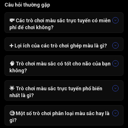
Câu hỏi thường gặp
💸 Các trò chơi màu sắc trực tuyến có miễn
phí để chơi không?
Có! Trên Gamezop, tất cả các trò chơi màu sắc
của chúng tôi đều miễn phí 100% để chơi. Bạn
➕ Lợi ích của các trò chơi ghép màu là gì?
không cần mua xu hoặc trả tiền đăng ký để
Ngoài việc vui vẻ, những trò chơi này giúp cải
thưởng thức các tựa game như
Bubble Shooter
thiện khả năng nhận biết mô hình và sự phối hợp
🧠 Trò chơi màu sắc có tốt cho não của bạn
Classic
hoặc
Gấu Jelly
.
tay-mắt. Đối với người lớn, hình ảnh tươi sáng và
không?
các hành động lặp đi lặp lại đơn giản có thể làm
Chắc chắn rồi. Các tựa game dựa trên logic như
giảm mức độ căng thẳng, hoạt động như một
Oh No
,
Oh Yes
, hoặc
Khóa Laser
buộc bạn phải
🌟 Trò chơi màu sắc trực tuyến phổ biến
"kỳ nghỉ vi mô" cho não bộ của bạn.
sử dụng tư duy phản biện và kỹ năng lập kế
nhất là gì?
hoạch. Giữ cho não bộ của bạn hoạt động tích
Trên toàn cầu, Bắn bong bóng và các Câu đố
cực với các câu đố có thể giúp duy trì sự sắc
ghép màu là những loại trò chơi màu sắc nổi
🧐 Một số trò chơi phân loại màu sắc hay là
bén về nhận thức.
tiếng nhất. Chúng được yêu thích vì dễ học
gì?
nhưng khó thành thạo.
Bạn có thể đắm mình vào
Gấu Jelly
, một trò chơi