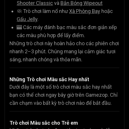
Shooter Classic
và
Bắn Bóng Wipeout
🧼 Trò chơi làm nổ như
Xà Phòng Bay
hoặc
Gấu Jelly
.
🎰 Các máy đánh bạc màu sắc đơn giản xếp
các màu phù hợp để lấy điểm.
Những trò chơi này hoàn hảo cho các phiên chơi
nhanh 2–3 phút. Chúng mang lại cảm giác tươi
sáng, nhanh chóng và thỏa mãn.
Những Trò chơi Màu sắc Hay nhất
Dưới đây là một số trò chơi màu sắc hay nhất
bạn có thể chơi ngay bây giờ trên Gamezop. Chỉ
cần chạm vào bất kỳ trò chơi nào để bắt đầu.
Trò chơi Màu sắc cho Trẻ em