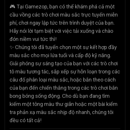
🎮 Tại Gamezop, bạn có thể khám phá cả một
cầu vồng các trò chơi màu sắc trực tuyến miễn
phí, chơi ngay lập tức trên trình duyệt của bạn.
Hãy nói lời tạm biệt với việc tải xuống và chào
đón niềm vui tức thì!
✨ Chúng tôi đã tuyển chọn một sự kết hợp đầy
màu sắc cho mọi lứa tuổi và cấp độ kỹ năng.
Giải phóng sự sáng tạo của bạn với các trò chơi
tô màu tương tác, sắp xếp sự hỗn loạn trong các
câu đố phân loại màu sắc, hoặc bắn theo cách
của bạn đến chiến thắng trong các trò chơi bắn
bong bóng sống động. Cho dù bạn đang tìm
kiếm một tông màu thư giãn hoặc một bài kiểm
tra phản xạ màu sắc nhịp độ nhanh, chúng tôi
đều có tất cả!