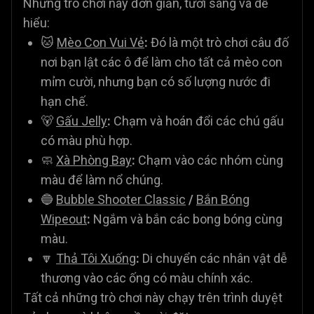
Những trò chơi này đơn giản, tươi sáng và dễ
hiểu:
🐱
Mèo Con Vui Vẻ
:
Đó là một trò chơi câu đố
nơi bạn lật các ô để làm cho tất cả mèo con
mỉm cười, nhưng bạn có số lượng nước đi
hạn chế.
🐻
Gấu Jelly
:
Chạm và hoán đổi các chú gấu
có màu phù hợp.
🧼
Xà Phòng Bay
:
Chạm vào các nhóm cùng
màu để làm nổ chúng.
🔵
Bubble Shooter Classic
/
Bắn Bóng
Wipeout
:
Ngắm và bắn các bong bóng cùng
màu.
🔽
Thả Tôi Xuống
:
Di chuyển các nhân vật dễ
thương vào các ống có màu chính xác.
Tất cả những trò chơi này chạy trên trình duyệt