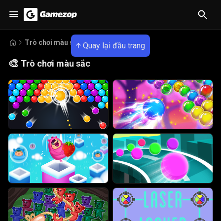
Trò chơi màu sắc
Quay lại đầu trang
🎨
Trò chơi màu sắc