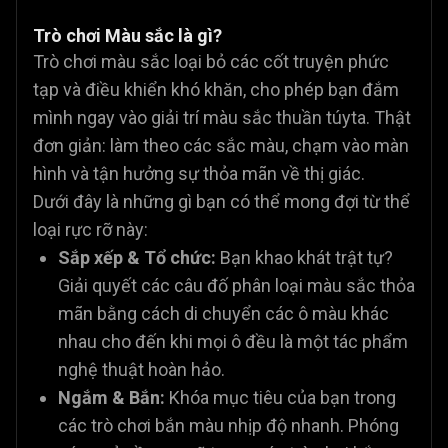
Trò chơi Màu sắc là gì?
Trò chơi màu sắc loại bỏ các cốt truyện phức
tạp và điều khiển khó khăn, cho phép bạn đắm
mình ngay vào giải trí màu sắc thuần túyta. Thật
đơn giản: làm theo các sắc màu, chạm vào màn
hình và tận hưởng sự thỏa mãn về thị giác.
Dưới đây là những gì bạn có thể mong đợi từ thể
loại rực rỡ này:
Sắp xếp & Tổ chức:
Bạn khao khát trật tự?
Giải quyết các câu đố phân loại màu sắc thỏa
mãn bằng cách di chuyển các ô màu khác
nhau cho đến khi mọi ô đều là một tác phẩm
nghệ thuật hoàn hảo.
Ngắm & Bắn:
Khóa mục tiêu của bạn trong
các trò chơi bắn màu nhịp độ nhanh. Phóng