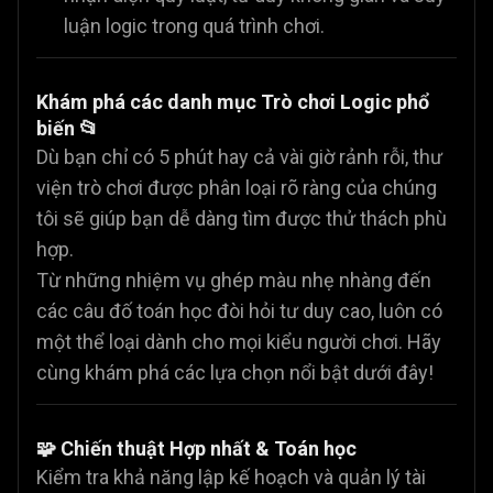
luận logic trong quá trình chơi.
Khám phá các danh mục Trò chơi Logic phổ
biến 📂
Dù bạn chỉ có 5 phút hay cả vài giờ rảnh rỗi, thư
viện trò chơi được phân loại rõ ràng của chúng
tôi sẽ giúp bạn dễ dàng tìm được thử thách phù
hợp.
Từ những nhiệm vụ ghép màu nhẹ nhàng đến
các câu đố toán học đòi hỏi tư duy cao, luôn có
một thể loại dành cho mọi kiểu người chơi. Hãy
cùng khám phá các lựa chọn nổi bật dưới đây!
🧩 Chiến thuật Hợp nhất & Toán học
Kiểm tra khả năng lập kế hoạch và quản lý tài