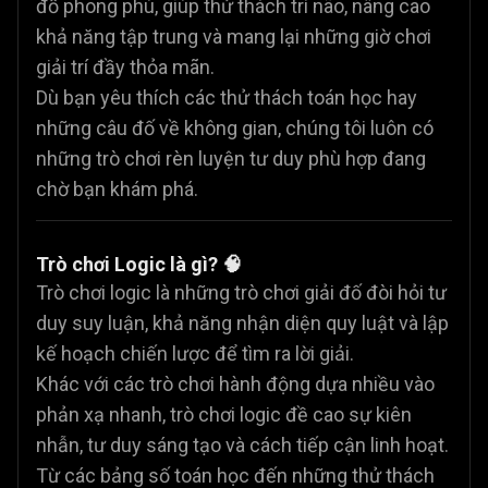
đố phong phú, giúp thử thách trí não, nâng cao
khả năng tập trung và mang lại những giờ chơi
giải trí đầy thỏa mãn.
Dù bạn yêu thích các thử thách toán học hay
những câu đố về không gian, chúng tôi luôn có
những trò chơi rèn luyện tư duy phù hợp đang
chờ bạn khám phá.
Trò chơi Logic là gì? 🧠
Trò chơi logic là những trò chơi giải đố đòi hỏi tư
duy suy luận, khả năng nhận diện quy luật và lập
kế hoạch chiến lược để tìm ra lời giải.
Khác với các trò chơi hành động dựa nhiều vào
phản xạ nhanh, trò chơi logic đề cao sự kiên
nhẫn, tư duy sáng tạo và cách tiếp cận linh hoạt.
Từ các bảng số toán học đến những thử thách