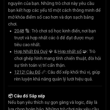
nguyên của bạn. Những trò chơi này yêu cầu
bạn kết hợp các yếu tố một cách thông minh để
mở khóa điểm số cao hơn và dọn sạch bảng
chơi.
2048
🔢: Trò chơi số học kinh điển, nơi bạn
trượt và hợp nhất các ô để đạt được mục
tiêu cao nhất.
Hợp Nhất Đá Quý
💎 &
Hợp nhất số
🧩: Trò
chơi ghép hình mang tính chiến thuật, đòi hỏi
sự tính toán vị trí cẩn thận.
1212! Câu Đố
📏: Câu đố xếp khối thú vị, giúp
rèn luyện khả năng quản lý lưới hiệu quả.
📦 Câu đố Sắp xếp
Nếu bạn yêu thích sự gọn gàng và logic, đây là
lựa chọn hoàn hảo. Những trò chơi này yêu cầu