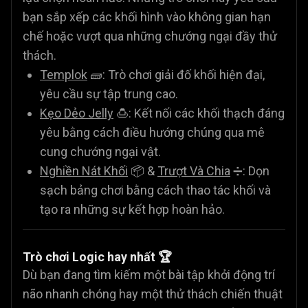
bạn sắp xếp các khối hình vào không gian hạn
chế hoặc vượt qua những chướng ngại đầy thử
thách.
Templok
🧱: Trò chơi giải đố khối hiện đại,
yêu cầu sự tập trung cao.
Kẹo Dẻo Jelly
🍮: Kết nối các khối thạch đáng
yêu bằng cách điều hướng chúng qua mê
cung chướng ngại vật.
Nghiền Nát Khối
📦 &
Trượt Và Chia
➗: Dọn
sạch bảng chơi bằng cách thao tác khối và
tạo ra những sự kết hợp hoàn hảo.
Trò chơi Logic hay nhất 🏆
Dù bạn đang tìm kiếm một bài tập khởi động trí
não nhanh chóng hay một thử thách chiến thuật