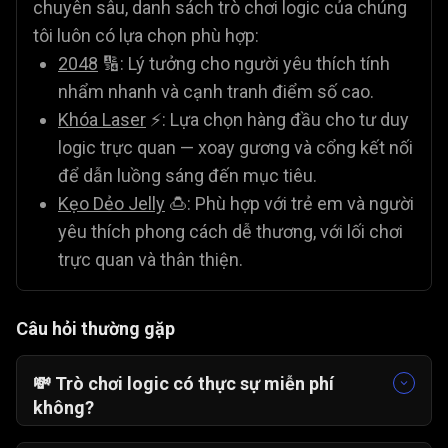
chuyên sâu, danh sách trò chơi logic của chúng
tôi luôn có lựa chọn phù hợp:
2048
🔢: Lý tưởng cho người yêu thích tính
nhẩm nhanh và cạnh tranh điểm số cao.
Khóa Laser
⚡: Lựa chọn hàng đầu cho tư duy
logic trực quan — xoay gương và cổng kết nối
để dẫn luồng sáng đến mục tiêu.
Kẹo Dẻo Jelly
🍮: Phù hợp với trẻ em và người
yêu thích phong cách dễ thương, với lối chơi
trực quan và thân thiện.
Câu hỏi thường gặp
💸
Trò chơi logic có thực sự miễn phí
không?
Có. Tất cả các trò chơi logic và câu đố, bao gồm