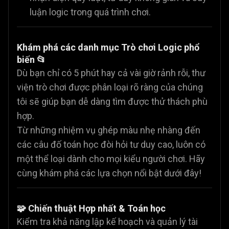
luận logic trong quá trình chơi.
Khám phá các danh mục Trò chơi Logic phổ
biến 📂
Dù bạn chỉ có 5 phút hay cả vài giờ rảnh rỗi, thư
viện trò chơi được phân loại rõ ràng của chúng
tôi sẽ giúp bạn dễ dàng tìm được thử thách phù
hợp.
Từ những nhiệm vụ ghép màu nhẹ nhàng đến
các câu đố toán học đòi hỏi tư duy cao, luôn có
một thể loại dành cho mọi kiểu người chơi. Hãy
cùng khám phá các lựa chọn nổi bật dưới đây!
🧩 Chiến thuật Hợp nhất & Toán học
Kiểm tra khả năng lập kế hoạch và quản lý tài