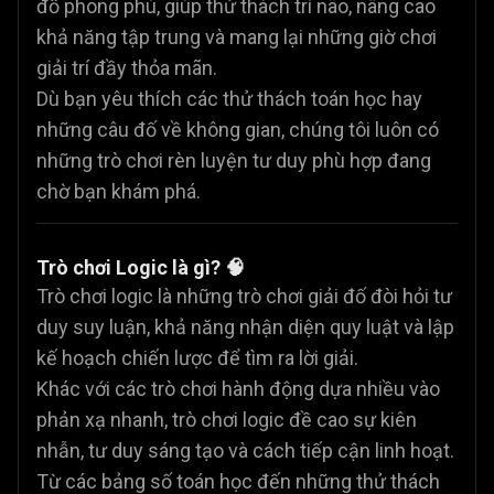
đố phong phú, giúp thử thách trí não, nâng cao
khả năng tập trung và mang lại những giờ chơi
giải trí đầy thỏa mãn.
Dù bạn yêu thích các thử thách toán học hay
những câu đố về không gian, chúng tôi luôn có
những trò chơi rèn luyện tư duy phù hợp đang
chờ bạn khám phá.
Trò chơi Logic là gì? 🧠
Trò chơi logic là những trò chơi giải đố đòi hỏi tư
duy suy luận, khả năng nhận diện quy luật và lập
kế hoạch chiến lược để tìm ra lời giải.
Khác với các trò chơi hành động dựa nhiều vào
phản xạ nhanh, trò chơi logic đề cao sự kiên
nhẫn, tư duy sáng tạo và cách tiếp cận linh hoạt.
Từ các bảng số toán học đến những thử thách